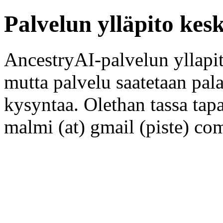
Palvelun ylläpito kes
AncestryAI-palvelun yllapito
mutta palvelu saatetaan pala
kysyntaa. Olethan tassa tapa
malmi (at) gmail (piste) co